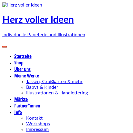
Zum
Inhalt
springen
Herz voller Ideen
Individuelle Papeterie und Illustrationen
Startseite
Shop
Über uns
Meine Werke
Tassen, Grußkarten & mehr
Babys & Kinder
Illustrationen & Handlettering
Märkte
Partner*innen
Info
Kontakt
Workshops
Impressum