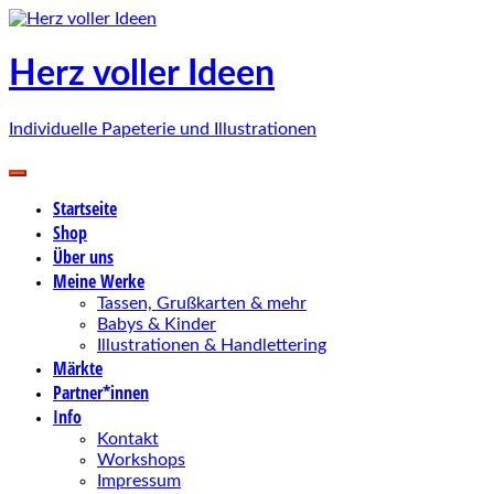
Zum
Inhalt
springen
Herz voller Ideen
Individuelle Papeterie und Illustrationen
Startseite
Shop
Über uns
Meine Werke
Tassen, Grußkarten & mehr
Babys & Kinder
Illustrationen & Handlettering
Märkte
Partner*innen
Info
Kontakt
Workshops
Impressum