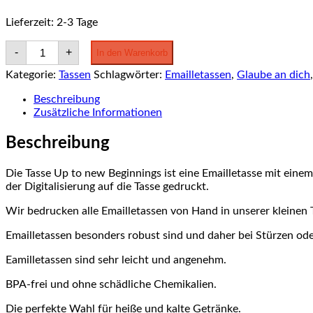
Lieferzeit:
2-3 Tage
Tasse
-
+
In den Warenkorb
Up
to
Kategorie:
Tassen
Schlagwörter:
Emailletassen
,
Glaube an dich
new
Beginnings
Beschreibung
Menge
Zusätzliche Informationen
Beschreibung
Die Tasse Up to new Beginnings ist eine Emailletasse mit ein
der Digitalisierung auf die Tasse gedruckt.
Wir bedrucken alle Emailletassen von Hand in unserer kleinen
Emailletassen besonders robust sind und daher bei Stürzen od
Eamilletassen sind sehr leicht und angenehm.
BPA-frei und ohne schädliche Chemikalien.
Die perfekte Wahl für heiße und kalte Getränke.