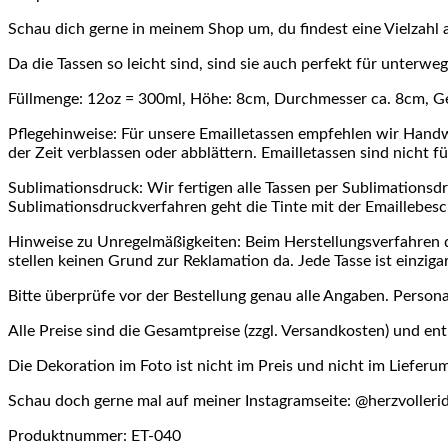
Schau dich gerne in meinem Shop um, du findest eine Vielzahl a
Da die Tassen so leicht sind, sind sie auch perfekt für unterwe
Füllmenge: 12oz = 300ml, Höhe: 8cm, Durchmesser ca. 8cm, G
Pflegehinweise: Für unsere Emailletassen empfehlen wir Handw
der Zeit verblassen oder abblättern. Emailletassen sind nicht f
Sublimationsdruck: Wir fertigen alle Tassen per Sublimations
Sublimationsdruckverfahren geht die Tinte mit der Emaillebesc
Hinweise zu Unregelmäßigkeiten: Beim Herstellungsverfahren
stellen keinen Grund zur Reklamation da. Jede Tasse ist einzigar
Bitte überprüfe vor der Bestellung genau alle Angaben. Perso
Alle Preise sind die Gesamtpreise (zzgl. Versandkosten) und en
Die Dekoration im Foto ist nicht im Preis und nicht im Lieferu
Schau doch gerne mal auf meiner Instagramseite: @herzvollerid
Produktnummer: ET-040