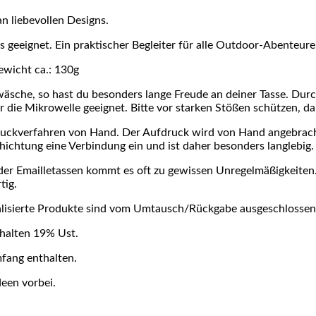
n liebevollen Designs.
gs geeignet. Ein praktischer Begleiter für alle Outdoor-Abenteure
ewicht ca.: 130g
äsche, so hast du besonders lange Freude an deiner Tasse. Durc
ür die Mikrowelle geeignet. Bitte vor starken Stößen schützen, d
druckverfahren von Hand. Der Aufdruck wird von Hand angebracht
hichtung eine Verbindung ein und ist daher besonders langlebig.
 der Emailletassen kommt es oft zu gewissen Unregelmäßigkeit
tig.
nalisierte Produkte sind vom Umtausch/Rückgabe ausgeschlossen
thalten 19% Ust.
mfang enthalten.
een vorbei.