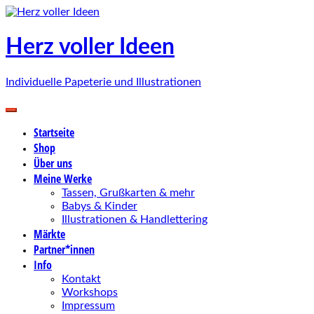
Zum
Inhalt
springen
Herz voller Ideen
Individuelle Papeterie und Illustrationen
Startseite
Shop
Über uns
Meine Werke
Tassen, Grußkarten & mehr
Babys & Kinder
Illustrationen & Handlettering
Märkte
Partner*innen
Info
Kontakt
Workshops
Impressum