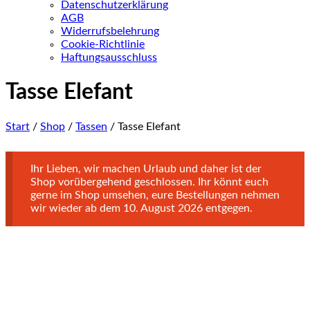
Datenschutzerklärung
AGB
Widerrufsbelehrung
Cookie-Richtlinie
Haftungsausschluss
Tasse Elefant
Start
/
Shop
/
Tassen
/ Tasse Elefant
Ihr Lieben, wir machen Urlaub und daher ist der
Shop vorübergehend geschlossen. Ihr könnt euch
gerne im Shop umsehen, eure Bestellungen nehmen
wir wieder ab dem 10. August 2026 entgegen.
Personalisierbar