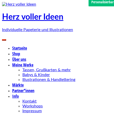
Personalisierbar
Personalisierbar
Personalisierbar
Zum
Inhalt
springen
Herz voller Ideen
Individuelle Papeterie und Illustrationen
Startseite
Shop
Über uns
Meine Werke
Tassen, Grußkarten & mehr
Babys & Kinder
Illustrationen & Handlettering
Märkte
Partner*innen
Info
Kontakt
Workshops
Impressum