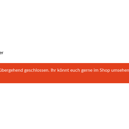
er
orübergehend geschlossen. Ihr könnt euch gerne im Shop umsehe