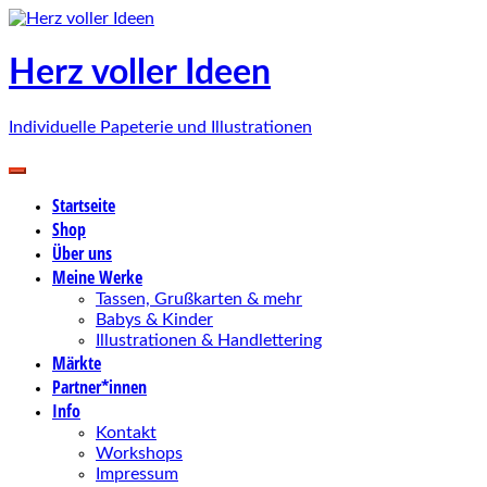
Zum
Inhalt
springen
Herz voller Ideen
Individuelle Papeterie und Illustrationen
Startseite
Shop
Über uns
Meine Werke
Tassen, Grußkarten & mehr
Babys & Kinder
Illustrationen & Handlettering
Märkte
Partner*innen
Info
Kontakt
Workshops
Impressum