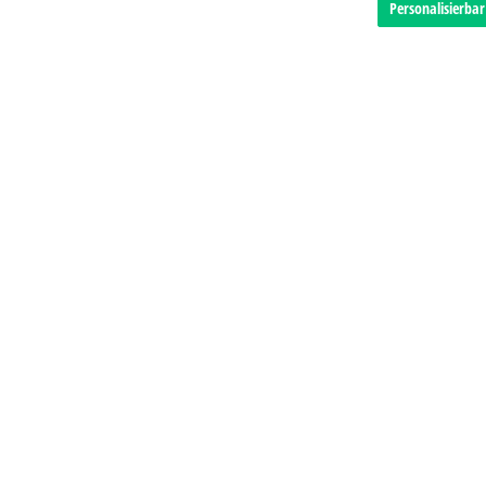
Personalisierbar
Personalisierbar