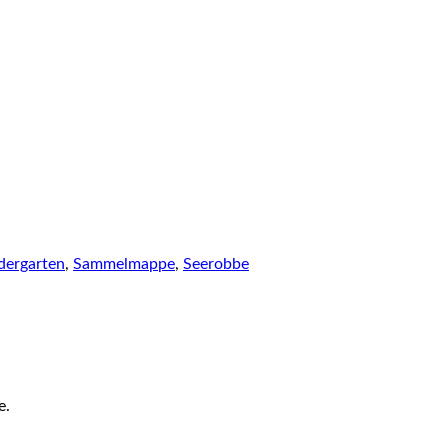
dergarten
,
Sammelmappe
,
Seerobbe
e.