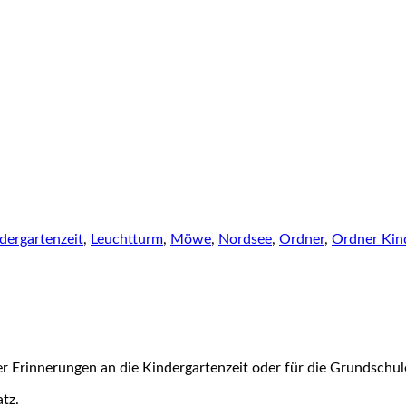
dergartenzeit
,
Leuchtturm
,
Möwe
,
Nordsee
,
Ordner
,
Ordner Kin
 Erinnerungen an die Kindergartenzeit oder für die Grundschul
atz.