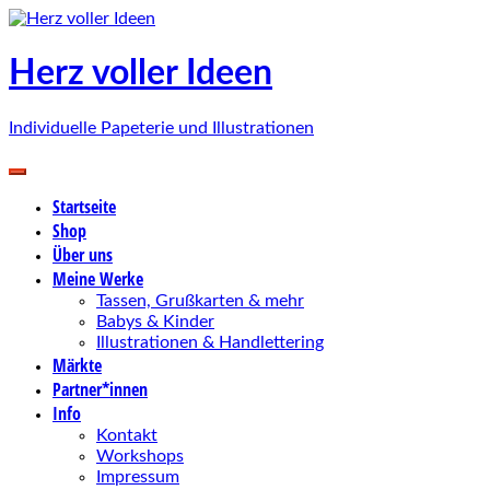
Zum
Inhalt
springen
Herz voller Ideen
Individuelle Papeterie und Illustrationen
Startseite
Shop
Über uns
Meine Werke
Tassen, Grußkarten & mehr
Babys & Kinder
Illustrationen & Handlettering
Märkte
Partner*innen
Info
Kontakt
Workshops
Impressum