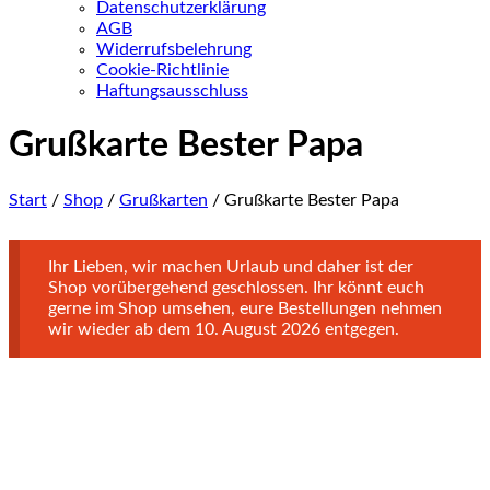
Datenschutzerklärung
AGB
Widerrufsbelehrung
Cookie-Richtlinie
Haftungsausschluss
Grußkarte Bester Papa
Start
/
Shop
/
Grußkarten
/ Grußkarte Bester Papa
Ihr Lieben, wir machen Urlaub und daher ist der
Shop vorübergehend geschlossen. Ihr könnt euch
gerne im Shop umsehen, eure Bestellungen nehmen
wir wieder ab dem 10. August 2026 entgegen.