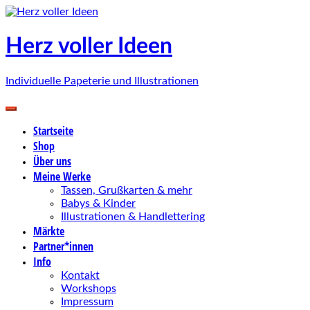
Zum
Inhalt
springen
Herz voller Ideen
Individuelle Papeterie und Illustrationen
Startseite
Shop
Über uns
Meine Werke
Tassen, Grußkarten & mehr
Babys & Kinder
Illustrationen & Handlettering
Märkte
Partner*innen
Info
Kontakt
Workshops
Impressum