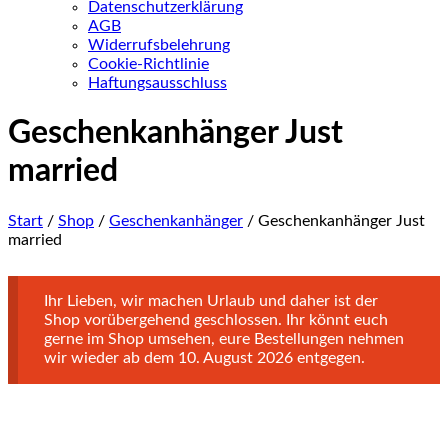
Datenschutzerklärung
AGB
Widerrufsbelehrung
Cookie-Richtlinie
Haftungsausschluss
Geschenkanhänger Just
married
Start
/
Shop
/
Geschenkanhänger
/ Geschenkanhänger Just
married
Ihr Lieben, wir machen Urlaub und daher ist der
Shop vorübergehend geschlossen. Ihr könnt euch
gerne im Shop umsehen, eure Bestellungen nehmen
wir wieder ab dem 10. August 2026 entgegen.