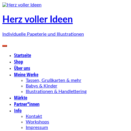
Zum
Inhalt
springen
Herz voller Ideen
Individuelle Papeterie und Illustrationen
Startseite
Shop
Über uns
Meine Werke
Tassen, Grußkarten & mehr
Babys & Kinder
Illustrationen & Handlettering
Märkte
Partner*innen
Info
Kontakt
Workshops
Impressum